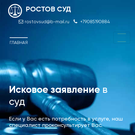
РОСТОВ СУД
rostovsud@b-mail.ru
+79085190884
ГЛАВНАЯ
Исковое заявление
в
Отм
суд
при
Если у Вас есть потребность в услуге, наш
специалист проконсультирует Вас.