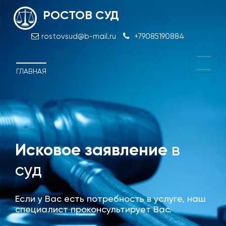
РОСТОВ СУД
rostovsud@b-mail.ru
+79085190884
ГЛАВНАЯ
Исковое заявление
в
Отм
суд
при
Если у Вас есть потребность в услуге, наш
специалист проконсультирует Вас.